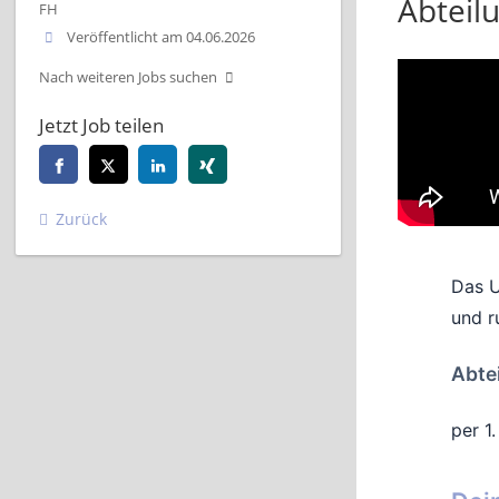
Abteil
FH
Veröffentlicht am 04.06.2026
Nach weiteren Jobs suchen
Jetzt Job teilen
Zurück
Das U
und r
Abte
per 1