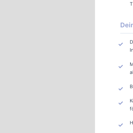
T
Dein
D
I
M
a
B
K
f
H