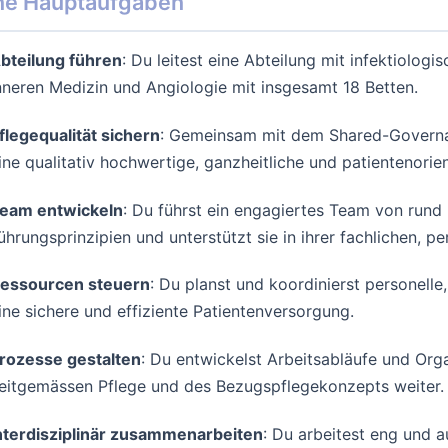
ne Hauptaufgaben
bteilung führen
: Du leitest eine Abteilung mit infektiolo
nneren Medizin und Angiologie mit insgesamt 18 Betten.
flegequalität sichern
: Gemeinsam mit dem Shared-Govern
ine qualitativ hochwertige, ganzheitliche und patientenorien
eam entwickeln
: Du führst ein engagiertes Team von run
ührungsprinzipien und unterstützt sie in ihrer fachlichen, p
essourcen steuern
: Du planst und koordinierst personelle,
ine sichere und effiziente Patientenversorgung.
rozesse gestalten
: Du entwickelst Arbeitsabläufe und Orga
eitgemässen Pflege und des Bezugspflegekonzepts weiter.
nterdisziplinär zusammenarbeiten
: Du arbeitest eng und 