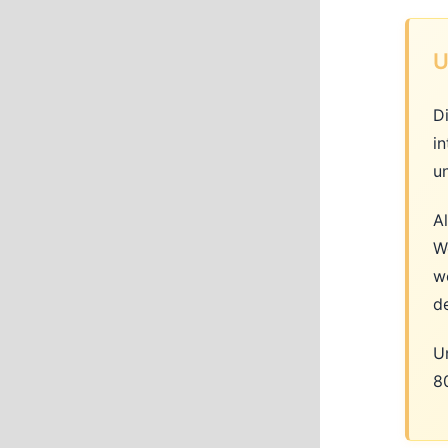
U
D
i
u
A
W
w
d
Un
8