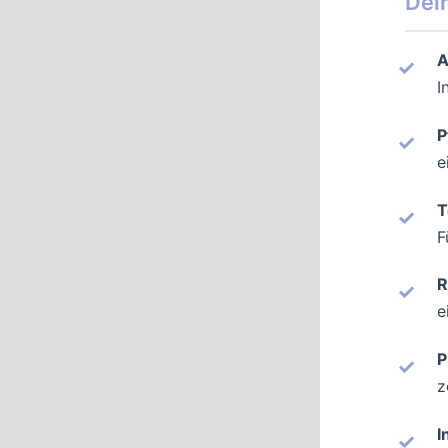
Dei
A
I
P
e
T
F
R
e
P
z
I