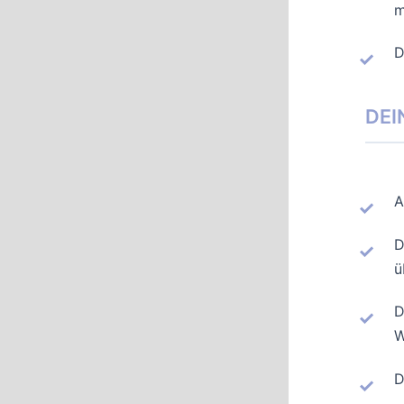
m
D
DEI
A
D
ü
D
W
D