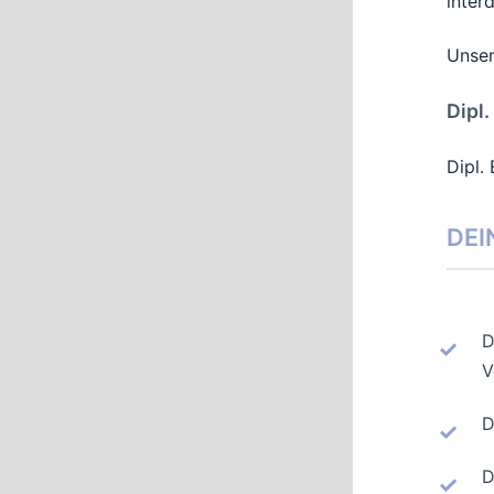
inter
Unser
Dipl
Dipl.
DEI
D
V
D
D