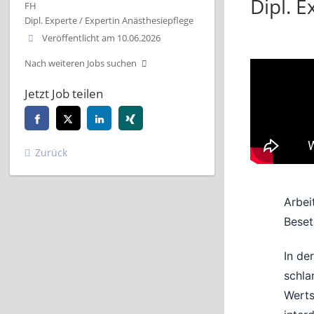
Dipl. E
FH
Dipl. Experte / Expertin Anästhesiepflege
Veröffentlicht am 10.06.2026
Nach weiteren Jobs suchen
Jetzt Job teilen
Zurück
Arbei
Beset
In de
schla
Werts