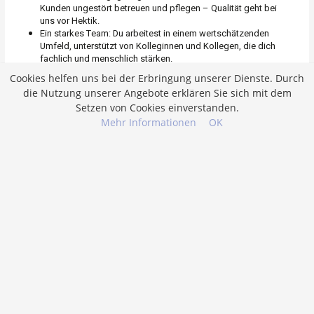
Cookies helfen uns bei der Erbringung unserer Dienste. Durch
die Nutzung unserer Angebote erklären Sie sich mit dem
Setzen von Cookies einverstanden.
Mehr Informationen
OK
Job merken
Jetzt Bewerben
Dipl. Pflegefachfrau/-mann mit Fallführung –
Standort Albisrieden 60-100% (a)
Jetzt Bewerben