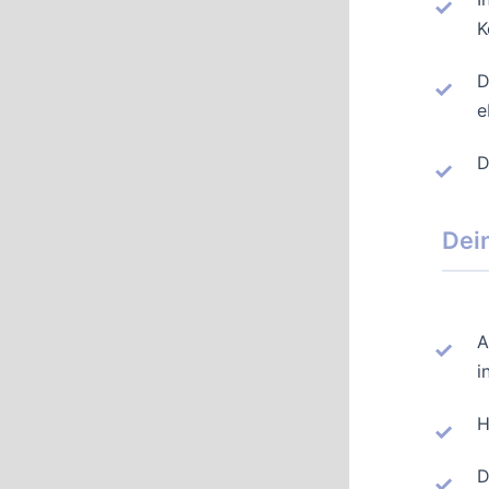
K
D
e
D
Dein
A
i
H
D