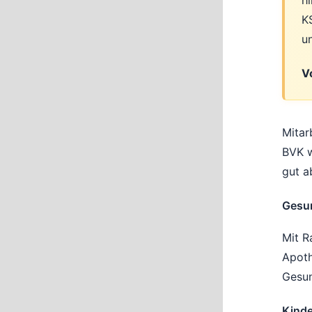
h
K
u
V
Mitar
BVK w
gut a
Gesu
Mit R
Apoth
Gesun
Kind