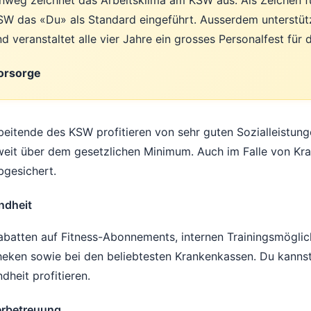
inweg zeichnet das Arbeitsklima am KSW aus. Als Zeichen
SW das «Du» als Standard eingeführt. Ausserdem unterstütz
nd veranstaltet alle vier Jahre ein grosses Personalfest für
orsorge
beitende des KSW profitieren von sehr guten Sozialleistung
eit über dem gesetzlichen Minimum. Auch im Falle von Kra
bgesichert.
ndheit
abatten auf Fitness-Abonnements, internen Trainingsmögli
eken sowie bei den beliebtesten Krankenkassen. Du kanns
dheit profitieren.
erbetreuung