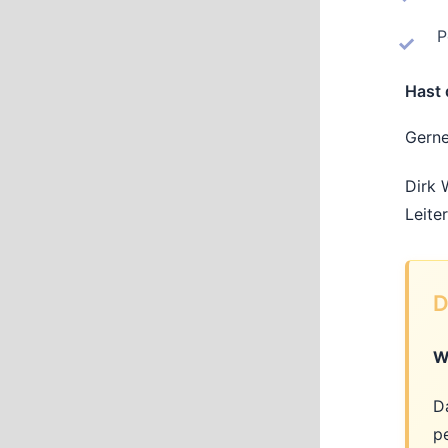
P
Hast 
Gerne
Dirk
Leite
D
W
D
p