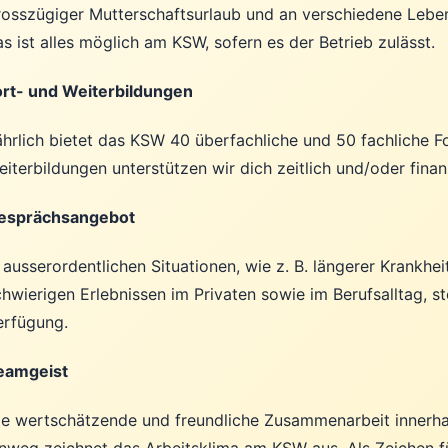
rosszügiger Mutterschaftsurlaub und an verschiedene Lebe
s ist alles möglich am KSW, sofern es der Betrieb zulässt.
ort- und Weiterbildungen
ährlich bietet das KSW 40 überfachliche und 50 fachliche F
iterbildungen unterstützen wir dich zeitlich und/oder finanz
esprächsangebot
 ausserordentlichen Situationen, wie z. B. längerer Krankhei
chwierigen Erlebnissen im Privaten sowie im Berufsalltag, 
erfügung.
eamgeist
ie wertschätzende und freundliche Zusammenarbeit innerha