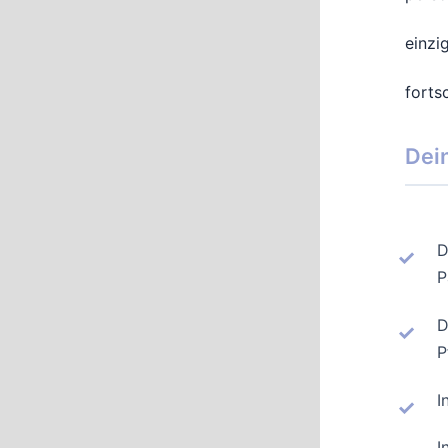
einzi
fortsc
Dei
D
P
D
P
I
I