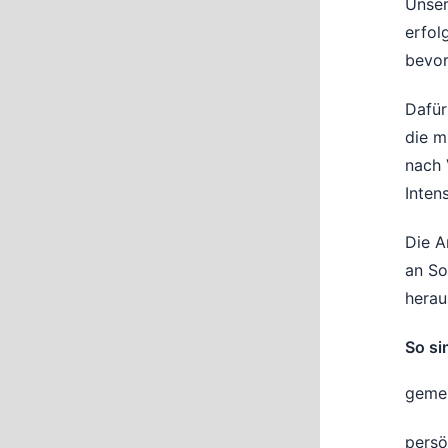
Unser
erfol
bevor
Dafür
die m
nach 
Inten
Die A
an So
herau
So si
gemei
persö