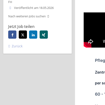
FH
Veröffentlicht am 18.05.2026
Nach weiteren Jobs suchen
Jetzt Job teilen
Zurück
Pfle
Zentr
per s
60 -