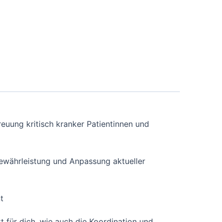
treuung kritisch kranker Patientinnen und
Gewährleistung und Anpassung aktueller
t
t für dich, wie auch die Koordination und