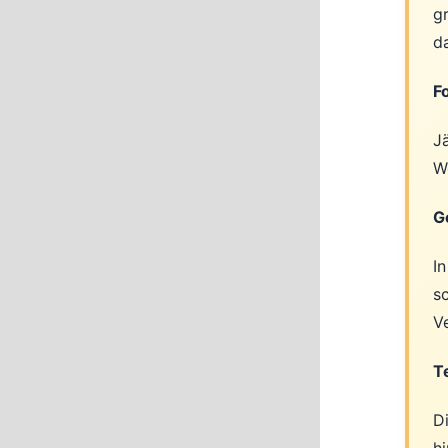
g
da
F
J
We
G
In
s
V
T
D