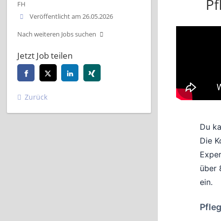
Pf
FH
Veröffentlicht am 26.05.2026
Nach weiteren Jobs suchen
Jetzt Job teilen
Zurück
Du ka
Die K
Exper
über 
ein.
Pfle