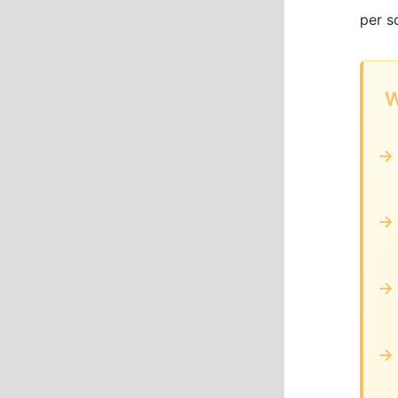
per s
W