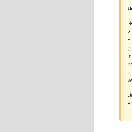
U
N
v
E
g
i
h
ei
W
Un
8