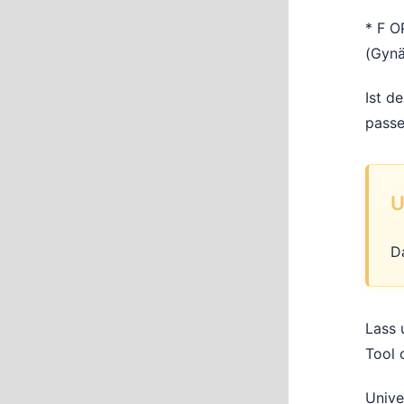
* F O
(Gynä
Ist d
passe
U
D
Lass 
Tool 
Unive