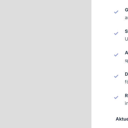
G
a
S
U
A
s
D
f
R
i
Aktue