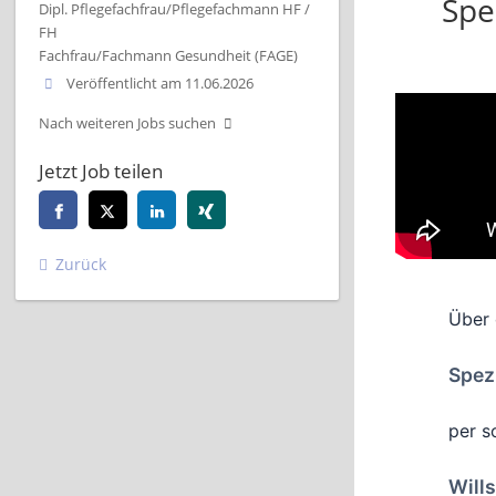
Spe
Dipl. Pflegefachfrau/Pflegefachmann HF /
FH
Fachfrau/Fachmann Gesundheit (FAGE)
Veröffentlicht am 11.06.2026
Nach weiteren Jobs suchen
Jetzt Job teilen
Zurück
Über
Spez
per s
Will