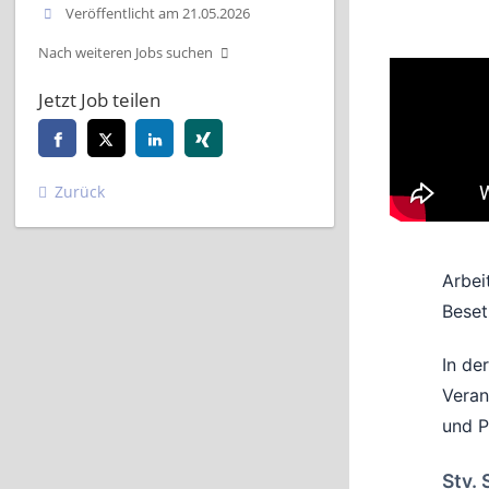
Veröffentlicht am 21.05.2026
Nach weiteren Jobs suchen
Jetzt Job teilen
Zurück
Arbei
Beset
In de
Veran
und P
Stv. 