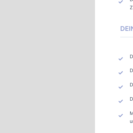
Z
DEI
D
D
D
D
M
u