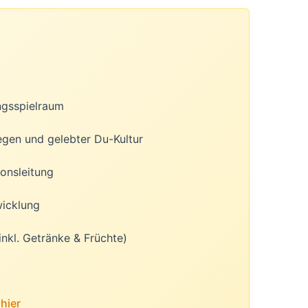
ngsspielraum
egen und gelebter Du-Kultur
onsleitung
wicklung
inkl. Getränke & Früchte)
u
hier