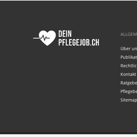
ALLGEM
Über u
Publika
Rechtli
Kontakt
Ratgebe
Pflegeb
Sitema