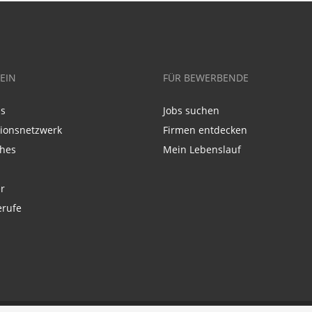
EIN
FÜR BEWERBENDE
ns
Jobs suchen
tionsnetzwerk
Firmen entdecken
ches
Mein Lebenslauf
r
erufe
p