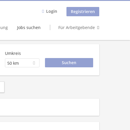
Login
Registrieren
dung
Jobs suchen
Für Arbeitgebende
Umkreis
50 km