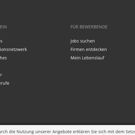
EIN
FÜR BEWERBENDE
ns
Jobs suchen
tionsnetzwerk
Firmen entdecken
ches
Mein Lebenslauf
r
erufe
p
urch die Nutzung unserer Angebote erklären Sie sich mit dem Setz