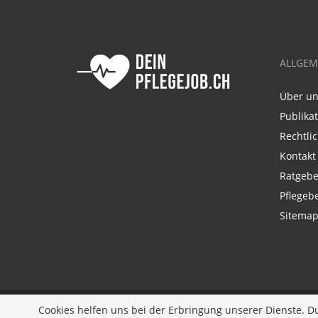
ALLGEM
Über u
Publika
Rechtli
Kontakt
Ratgebe
Pflegeb
Sitema
Ein Unternehmen der
Diversity Job Group GmbH
Cookies helfen uns bei der Erbringung unserer Dienste. D