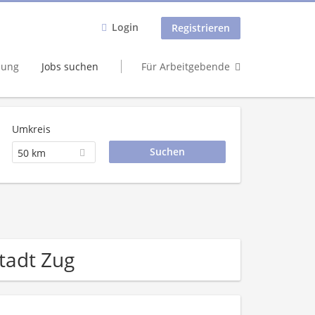
Login
Registrieren
dung
Jobs suchen
Für Arbeitgebende
Umkreis
50 km
tadt Zug