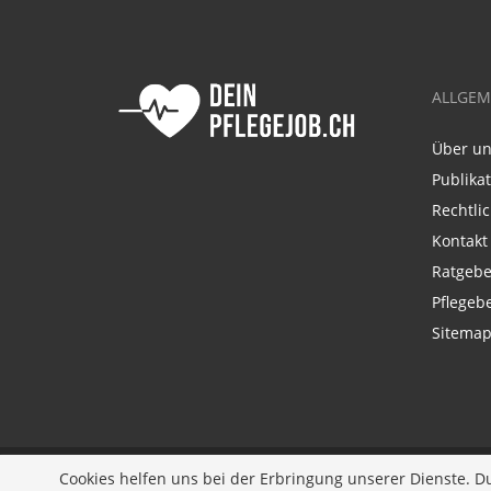
ALLGEM
Über u
Publika
Rechtli
Kontakt
Ratgebe
Pflegeb
Sitema
Ein Unternehmen der
Diversity Job Group GmbH
Cookies helfen uns bei der Erbringung unserer Dienste. D