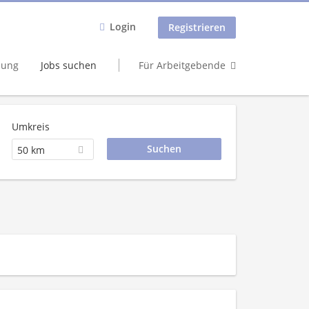
Login
Registrieren
dung
Jobs suchen
Für Arbeitgebende
Umkreis
50 km