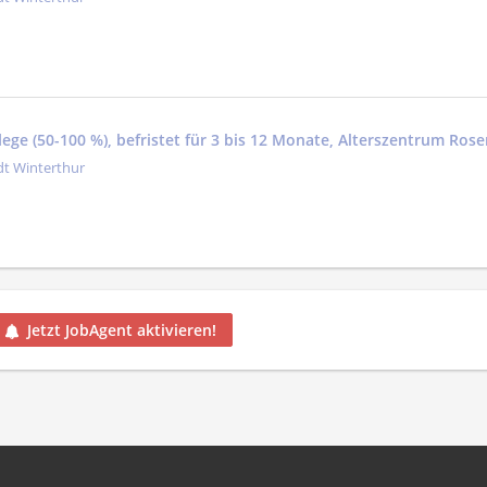
ege (50-100 %), befristet für 3 bis 12 Monate, Alterszentrum Rose
dt Winterthur
Jetzt JobAgent aktivieren!