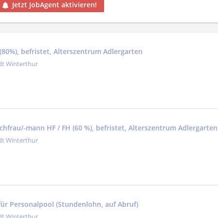
Jetzt JobAgent aktivieren!
80%), befristet, Alterszentrum Adlergarten
dt Winterthur
achfrau/-mann HF / FH (60 %), befristet, Alterszentrum Adlergarten
dt Winterthur
für Personalpool (Stundenlohn, auf Abruf)
dt Winterthur