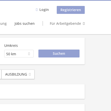
Login
Registrieren
dung
Jobs suchen
Für Arbeitgebende
Umkreis
50 km
AUSBILDUNG