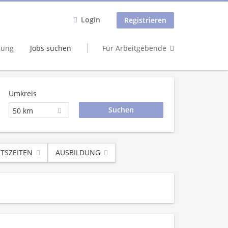
Login
Registrieren
dung
Jobs suchen
Für Arbeitgebende
Umkreis
50 km
ITSZEITEN
AUSBILDUNG