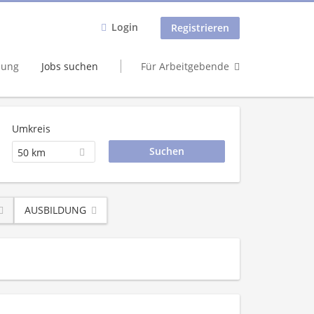
Login
Registrieren
dung
Jobs suchen
Für Arbeitgebende
Umkreis
50 km
AUSBILDUNG