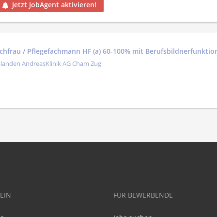
Jetzt JobAgent aktivieren!
achfrau / Pflegefachmann HF (a) 60-100% mit Berufsbildnerfunktio
slanden AndreasKlinik AG Cham Zug
EIN
FÜR BEWERBENDE