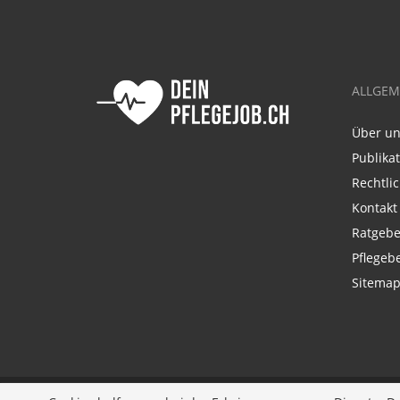
ALLGEM
Über u
Publika
Rechtli
Kontakt
Ratgebe
Pflegeb
Sitema
Ein Unternehmen der
Diversity Job Group GmbH