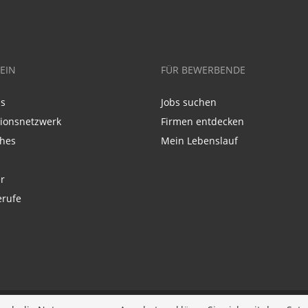
EIN
FÜR BEWERBENDE
ns
Jobs suchen
tionsnetzwerk
Firmen entdecken
ches
Mein Lebenslauf
r
erufe
p