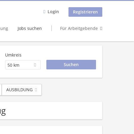
Login
Registrieren
dung
Jobs suchen
Für Arbeitgebende
Umkreis
50 km
AUSBILDUNG
ug