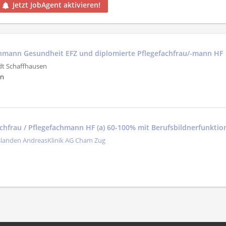
Jetzt JobAgent aktivieren!
hmann Gesundheit EFZ und diplomierte Pflegefachfrau/-mann HF
dt Schaffhausen
en
achfrau / Pflegefachmann HF (a) 60-100% mit Berufsbildnerfunktio
slanden AndreasKlinik AG Cham Zug