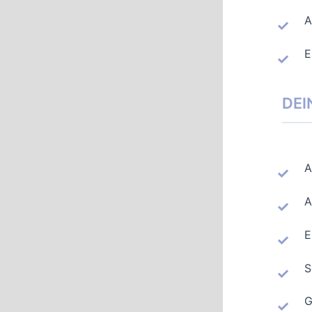
A
E
DEI
A
A
E
S
G