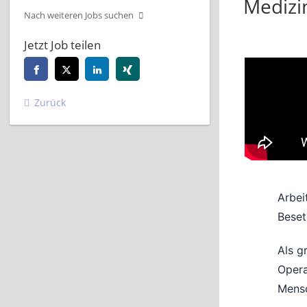
Medizin
Nach weiteren Jobs suchen
Jetzt Job teilen
Zurück
Arbei
Beset
Als g
Opera
Mensc