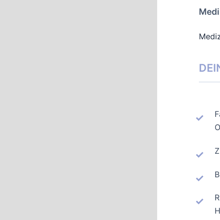
Medi
Mediz
DEI
F
O
Z
B
R
H