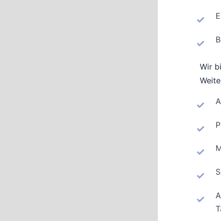
E
B
Wir b
Weite
A
P
M
S
A
T