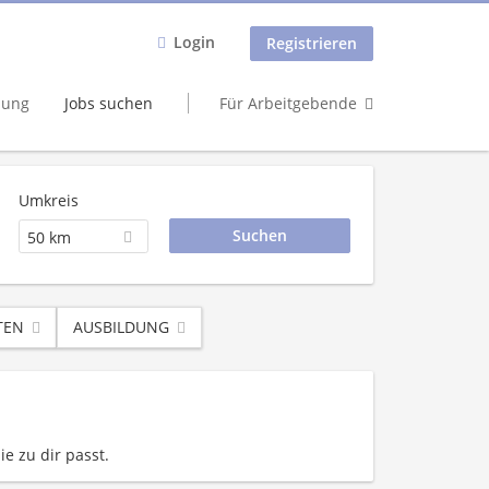
Login
Registrieren
dung
Jobs suchen
Für Arbeitgebende
Umkreis
50 km
TEN
AUSBILDUNG
ie zu dir passt.