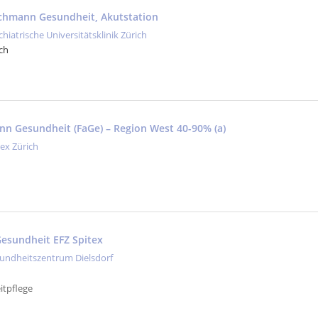
achmann Gesundheit, Akutstation
chiatrische Universitätsklinik Zürich
ch
nn Gesundheit (FaGe) – Region West 40-90% (a)
tex Zürich
esundheit EFZ Spitex
undheitszentrum Dielsdorf
itpflege