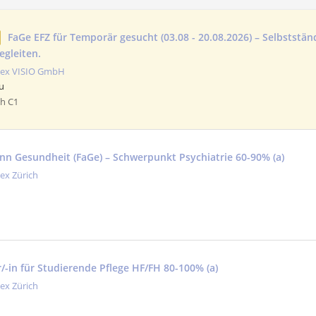
FaGe EFZ für Temporär gesucht (03.08 - 20.08.2026) – Selbststän
egleiten.
tex VISIO GmbH
u
ch C1
nn Gesundheit (FaGe) – Schwerpunkt Psychiatrie 60-90% (a)
tex Zürich
/-in für Studierende Pflege HF/FH 80-100% (a)
tex Zürich