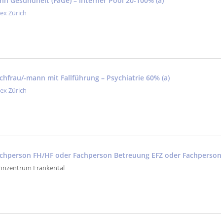
nn Gesundheit (FaGe) – interner Pool 20-100% (a)
tex Zürich
achfrau/-mann mit Fallführung – Psychiatrie 60% (a)
tex Zürich
fachperson FH/HF oder Fachperson Betreuung EFZ oder Fachperso
nzentrum Frankental