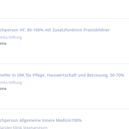
fachperson HF, 80-100% mit Zusatzfunktion Praxisbildner
oVita Stiftung
Jona
helfer in SRK für Pflege, Hauswirtschaft und Betreuung, 50-70%
oVita Stiftung
Jona
fachperson Allgemeine Innere Medizin100%
slanden Klinik Stephanshorn