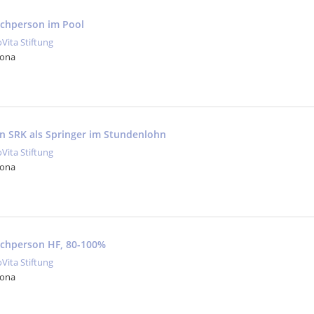
fachperson im Pool
oVita Stiftung
Jona
in SRK als Springer im Stundenlohn
oVita Stiftung
Jona
fachperson HF, 80-100%
oVita Stiftung
Jona