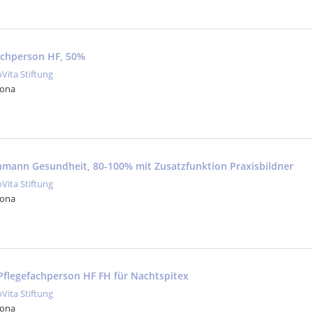
fachperson HF, 50%
oVita Stiftung
Jona
hmann Gesundheit, 80-100% mit Zusatzfunktion Praxisbildner
oVita Stiftung
Jona
 Pflegefachperson HF FH für Nachtspitex
oVita Stiftung
Jona