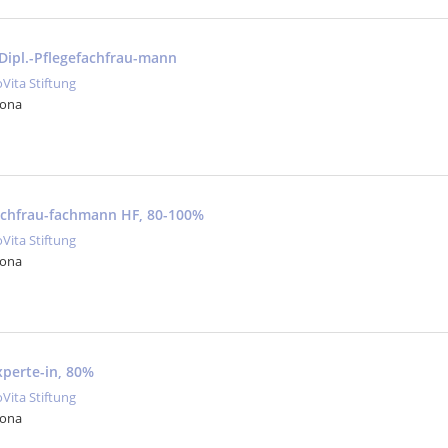
-Dipl.-Pflegefachfrau-mann
oVita Stiftung
Jona
fachfrau-fachmann HF, 80-100%
oVita Stiftung
Jona
xperte-in, 80%
oVita Stiftung
Jona