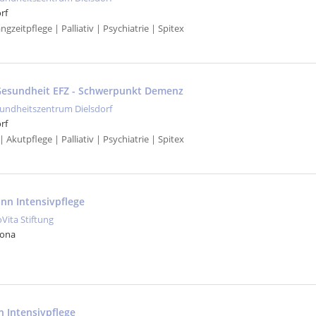
rf
gzeitpflege | Palliativ | Psychiatrie | Spitex
Gesundheit EFZ - Schwerpunkt Demenz
undheitszentrum Dielsdorf
rf
 Akutpflege | Palliativ | Psychiatrie | Spitex
nn Intensivpflege
oVita Stiftung
Jona
in Intensivpflege