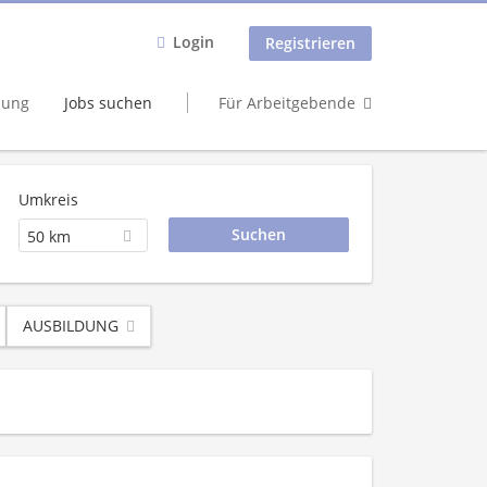
Login
Registrieren
dung
Jobs suchen
Für Arbeitgebende
Umkreis
50 km
AUSBILDUNG