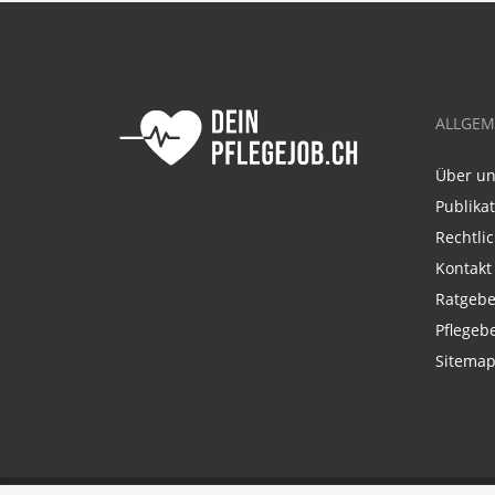
ALLGEM
Über u
Publika
Rechtli
Kontakt
Ratgebe
Pflegeb
Sitema