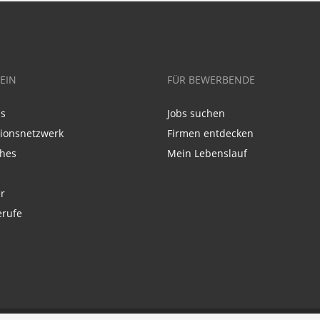
EIN
FÜR BEWERBENDE
ns
Jobs suchen
tionsnetzwerk
Firmen entdecken
ches
Mein Lebenslauf
r
erufe
p