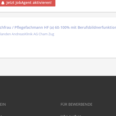
Jetzt JobAgent aktivieren!
achfrau / Pflegefachmann HF (a) 60-100% mit Berufsbildnerfunktio
slanden AndreasKlinik AG Cham Zug
EIN
FÜR BEWERBENDE