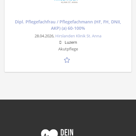
Dipl. Pflegefachfrau / Pflegefachmann (HF, FH, DNII,
AKP) (a) 60-100%
28.04.2026,
Hirslanden Klinik St. Anna
Luzern
Akutpflege