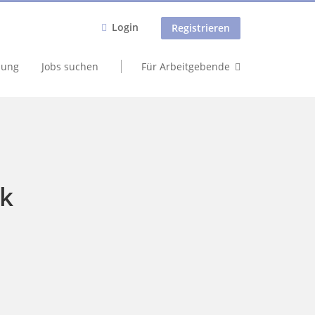
Login
Registrieren
dung
Jobs suchen
Für Arbeitgebende
rk