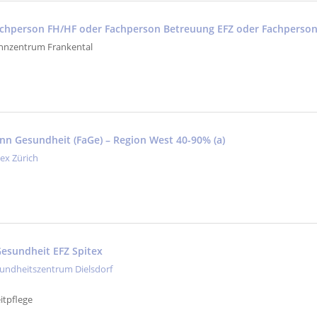
fachperson FH/HF oder Fachperson Betreuung EFZ oder Fachperso
nzentrum Frankental
nn Gesundheit (FaGe) – Region West 40-90% (a)
tex Zürich
esundheit EFZ Spitex
undheitszentrum Dielsdorf
itpflege