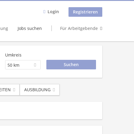
Login
Registrieren
dung
Jobs suchen
Für Arbeitgebende
Umkreis
50 km
EITEN
AUSBILDUNG