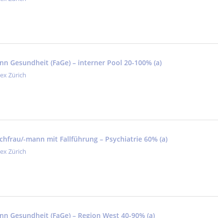
nn Gesundheit (FaGe) – interner Pool 20-100% (a)
tex Zürich
achfrau/-mann mit Fallführung – Psychiatrie 60% (a)
tex Zürich
nn Gesundheit (FaGe) – Region West 40-90% (a)