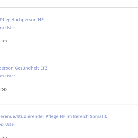
. Pflegefachperson HF
tex Uster
itex
hperson Gesundheit EFZ
tex Uster
itex
dierende/Studierender Pflege HF im Bereich Somatik
tex Uster
itex