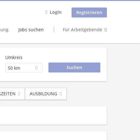
Login
Registrieren
dung
Jobs suchen
Für Arbeitgebende
Umkreis
50 km
SZEITEN
AUSBILDUNG