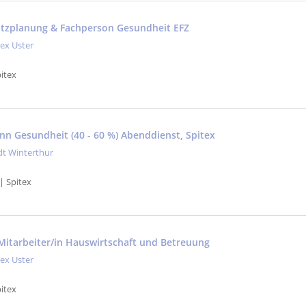
satzplanung & Fachperson Gesundheit EFZ
tex Uster
itex
nn Gesundheit (40 - 60 %) Abenddienst, Spitex
dt Winterthur
| Spitex
-Mitarbeiter/in Hauswirtschaft und Betreuung
tex Uster
itex