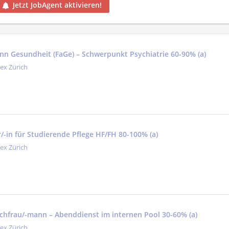
Jetzt JobAgent aktivieren!
nn Gesundheit (FaGe) – Schwerpunkt Psychiatrie 60-90% (a)
tex Zürich
/-in für Studierende Pflege HF/FH 80-100% (a)
tex Zürich
fachfrau/-mann – Abenddienst im internen Pool 30-60% (a)
tex Zürich