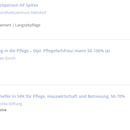
achperson HF Spitex
undheitszentrum Dielsdorf
ement | Langzeitpflege
g in die Pflege – Dipl. Pflegefachfrau/-mann 50-100% (a)
tex Zürich
helfer in SRK für Pflege, Hauswirtschaft und Betreuung, 50-70%
oVita Stiftung
Jona