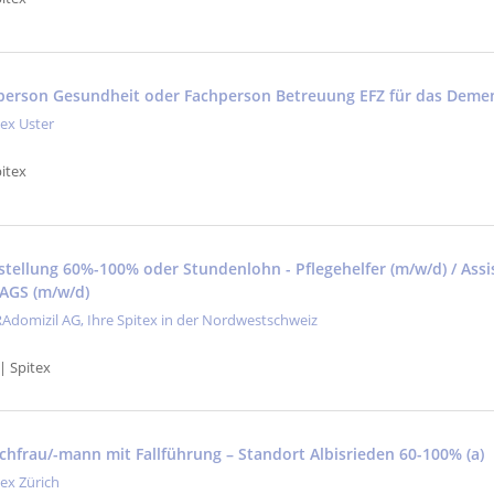
hperson Gesundheit oder Fachperson Betreuung EFZ für das Dem
tex Uster
itex
nstellung 60%-100% oder Stundenlohn - Pflegehelfer (m/w/d) / Ass
 AGS (m/w/d)
Adomizil AG, Ihre Spitex in der Nordwestschweiz
| Spitex
achfrau/-mann mit Fallführung – Standort Albisrieden 60-100% (a)
tex Zürich